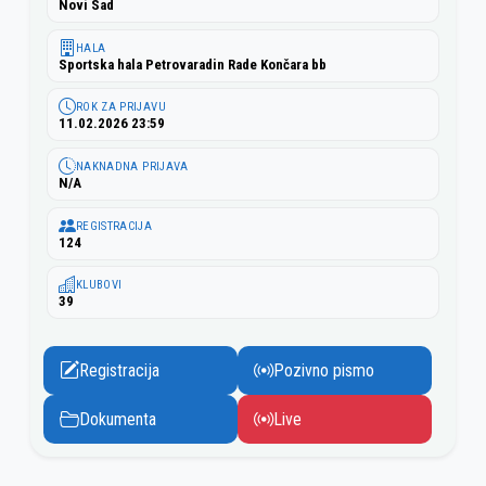
Novi Sad
HALA
Sportska hala Petrovaradin Rade Končara bb
ROK ZA PRIJAVU
11.02.2026 23:59
NAKNADNA PRIJAVA
N/A
REGISTRACIJA
124
KLUBOVI
39
Registracija
Pozivno pismo
Dokumenta
Live