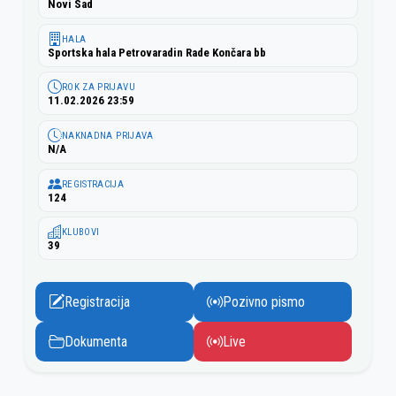
Novi Sad
HALA
Sportska hala Petrovaradin Rade Končara bb
ROK ZA PRIJAVU
11.02.2026 23:59
NAKNADNA PRIJAVA
N/A
REGISTRACIJA
124
KLUBOVI
39
Registracija
Pozivno pismo
Dokumenta
Live